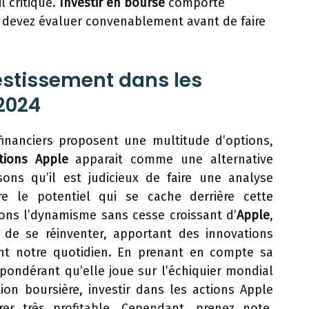
l critique.
Investir en bourse
comporte
 devez évaluer convenablement avant de faire
vestissement dans les
2024
nanciers proposent une multitude d’options,
tions Apple
apparait comme une alternative
ons qu’il est judicieux de faire une analyse
e le potentiel qui se cache derrière cette
ons l’dynamisme sans cesse croissant d’
Apple
,
 de se réinventer, apportant des innovations
nt notre quotidien. En prenant en compte sa
répondérant qu’elle joue sur l’échiquier mondial
tion boursière, investir dans les actions Apple
érer très profitable. Cependant, prenez note.