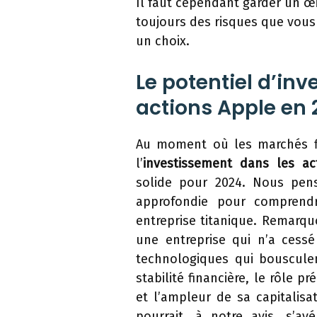
Il faut cependant garder un œi
toujours des risques que vous
un choix.
Le potentiel d’in
actions Apple en 
Au moment où les marchés fi
l’
investissement dans les ac
solide pour 2024. Nous pens
approfondie pour comprendr
entreprise titanique. Remarqu
une entreprise qui n’a cessé
technologiques qui bouscule
stabilité financière, le rôle p
et l’ampleur de sa capitalisa
pourrait, à notre avis, s’av