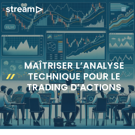
Aller
ME
au
contenu
MAÎTRISER L’ANALYSE
TECHNIQUE POUR LE
TRADING D’ACTIONS