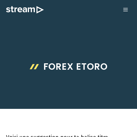
Aller
ME
au
contenu
FOREX ETORO