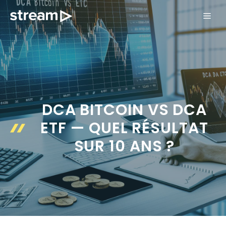
Aller
ME
au
contenu
DCA BITCOIN VS DCA
ETF — QUEL RÉSULTAT
SUR 10 ANS ?