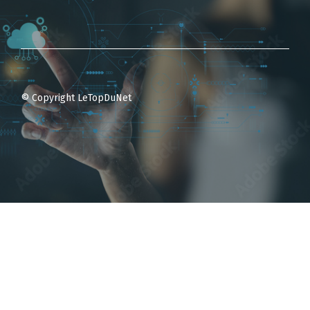
© Copyright LeTopDuNet