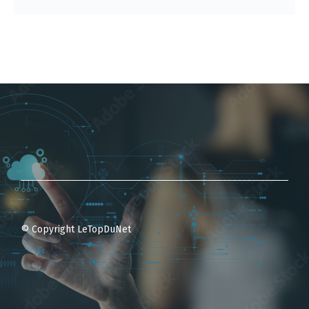
© Copyright LeTopDuNet